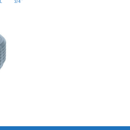
L
3/4΄΄