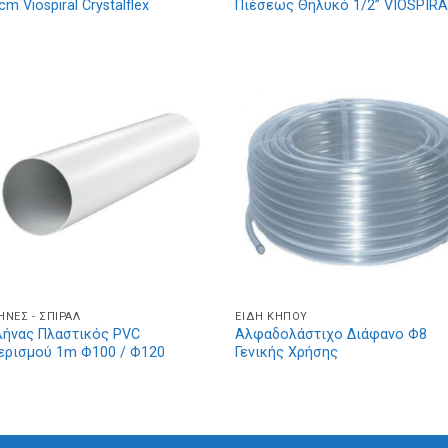
m Viospiral Crystalflex
Πιέσεως Θηλυκό 1/2” VIOSPIRA
ΉΝΕΣ - ΣΠΙΡΆΛ
ΕΊΔΗ ΚΉΠΟΥ
ήνας Πλαστικός PVC
Αλφαδολάστιχο Διάφανο Φ8
ερισμού 1m Φ100 / Φ120
Γενικής Χρήσης