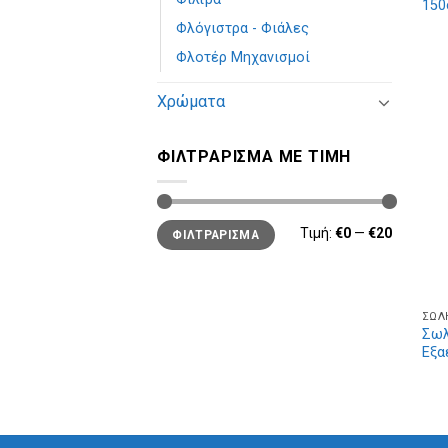
150c
Φλόγιστρα - Φιάλες
Φλοτέρ Μηχανισμοί
Χρώματα
ΦΙΛΤΡΆΡΙΣΜΑ ΜΕ ΤΙΜΉ
Τιμή:
€0
—
€20
ΦΙΛΤΡΆΡΙΣΜΑ
ΣΩΛ
Σωλ
Εξα