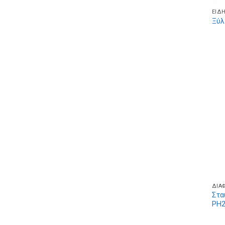
ΕΊΔ
Ξύλ
ΔΙΆ
Στα
PH2