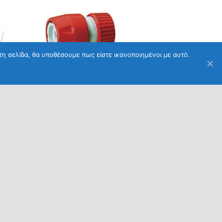
τη σελίδα, θα υποθέσουμε πως είστε ικανοποιημένοι με αυτό.
ΕΊΔΗ ΚΉΠΟΥ
Αυτόματος Σύνδεσμος Απλός
SIROFLEX