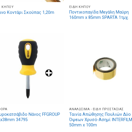
Η ΚΉΠΟΥ
ΕΊΔΗ ΚΉΠΟΥ
Ποντικοπαγίδα Μεγάλη Μαύρη
ινο Κοντάρι Σκούπας 1,20m
160mm x 85mm SPARTA 1τμχ.
ΦΟΡΑ
ΑΝΑΛΏΣΙΜΑ - ΕΊΔΗ ΠΡΟΣΤΑΣΊΑΣ
υροκατσάβιδο Νάνος FFGROUP
Ταινία Απώθησης Πουλιών Δύο
x38mm 34795
Όψεων Χρυσό-Ασημί INTERFIL
50mm x 100m