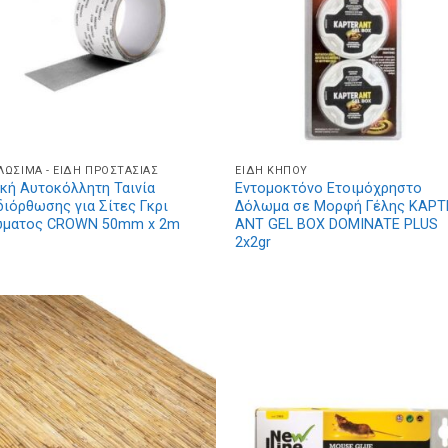
ΛΏΣΙΜΑ - ΕΊΔΗ ΠΡΟΣΤΑΣΊΑΣ
ΕΊΔΗ ΚΉΠΟΥ
ική Αυτοκόλλητη Ταινία
Εντομοκτόνο Ετοιμόχρηστο
διόρθωσης για Σίτες Γκρι
Δόλωμα σε Μορφή Γέλης KAPT
ματος CROWN 50mm x 2m
ANT GEL BOX DOMINATE PLUS
2x2gr