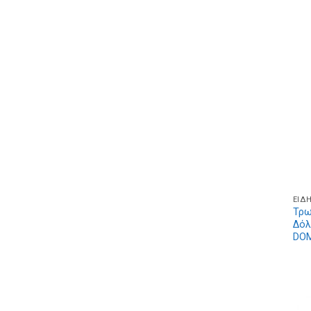
ΕΊΔ
Τρω
Δόλ
DOM