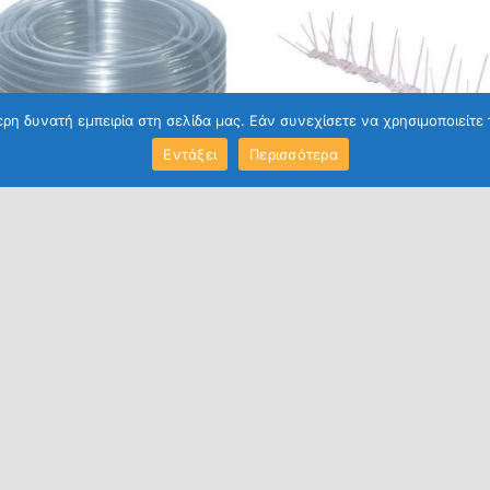
η δυνατή εμπειρία στη σελίδα μας. Εάν συνεχίσετε να χρησιμοποιείτε 
Εντάξει
Περισσότερα
Η ΚΉΠΟΥ
ΕΊΔΗ ΚΉΠΟΥ
αδολάστιχο Διάφανο Φ8
Απωθητικές Πολυκαρμπονικές
ικής Χρήσης
Ακίδες για Πτηνά